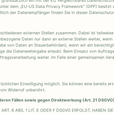
at grundsätzlich ein mit der EU vergleichbares Datenschutz
 unter dem „EU-US Data Privacy Framework“ (DPF) besitzt o
eßlich der Datenempfänger finden Sie in dieser Datenschutz
erschiedenen externen Stellen zusammen. Dabei ist teilwe
nbezogene Daten nur dann an externe Stellen weiter, wenn d
gabe von Daten an Steuerbehörden), wenn wir ein berechtigte
ge die Datenweitergabe erlaubt. Beim Einsatz von Auftrag
ftragsverarbeitung weiter. Im Falle einer gemeinsamen Ver
cklichen Einwilligung möglich. Sie können eine bereits erte
vom Widerruf unberührt.
eren Fällen sowie gegen Direktwerbung (Art. 21 DSGVO
. 6 ABS. 1 LIT. E ODER F DSGVO ERFOLGT, HABEN SIE