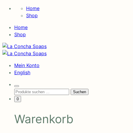
Skip
Home
to
Shop
content
Home
Shop
La
Concha
La
Soaps
Concha
Mein Konto
Soaps
English
Search
Suchen
Suchen
Toggle
nach:
Minicart
0
Toggle
Warenkorb