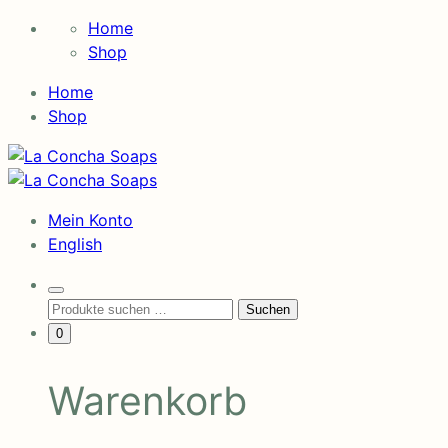
Skip
Home
to
Shop
content
Home
Shop
La
Concha
La
Soaps
Concha
Mein Konto
Soaps
English
Search
Suchen
Suchen
Toggle
nach:
Minicart
0
Toggle
Warenkorb